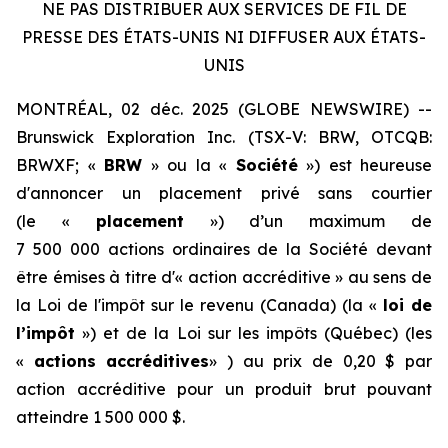
NE PAS DISTRIBUER AUX SERVICES DE FIL DE
PRESSE DES ÉTATS-UNIS NI DIFFUSER AUX ÉTATS-
UNIS
MONTRÉAL, 02 déc. 2025 (GLOBE NEWSWIRE) --
Brunswick Exploration Inc. (TSX-V: BRW, OTCQB:
BRWXF; «
BRW
» ou la «
Société
») est heureuse
d'annoncer un placement privé sans courtier
(le «
placement
») d’un maximum de
7 500 000 actions ordinaires de la Société devant
être émises à titre d'« action accréditive » au sens de
la
Loi de l'impôt sur le revenu
(Canada) (la «
loi de
l’impôt
») et de la
Loi sur les impôts
(Québec) (les
«
actions accréditives
» ) au prix de 0,20 $ par
action accréditive pour un produit brut pouvant
atteindre 1 500 000 $.