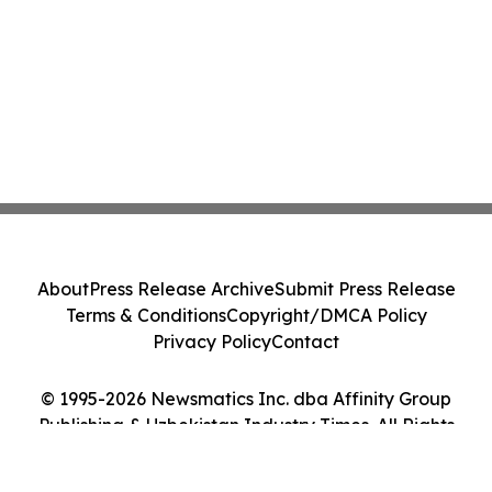
About
Press Release Archive
Submit Press Release
Terms & Conditions
Copyright/DMCA Policy
Privacy Policy
Contact
© 1995-2026 Newsmatics Inc. dba Affinity Group
Publishing & Uzbekistan Industry Times. All Rights
Reserved.