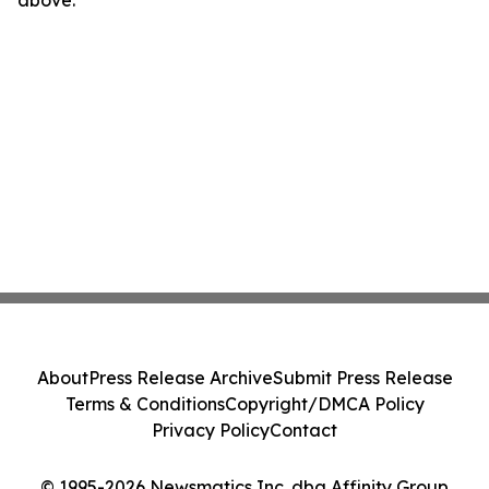
above.
About
Press Release Archive
Submit Press Release
Terms & Conditions
Copyright/DMCA Policy
Privacy Policy
Contact
© 1995-2026 Newsmatics Inc. dba Affinity Group