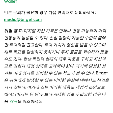
Wallet
언론 문의가 필요할 경우 다음 연락처로 문의하세요:
media@bitget.com
위험
경고
:
디지털
자산
가격은
언제나
변동
가능하며
가격
변동성이
발생할
수
있다
.
손실
감당이
가능한
수준의
금액
만
투자하길
권고한다
.
투자
가치가
영향을
받을
수
있으며
재무
목표를
달성하지
못하거나
투자
원금을
회수하지
못할
수도
있다
.
항상
독립적
형태의
재무
자문을
구하고
자신의
금융
경험과
재정
상태를
고려해야
한다
.
과거에
달성한
성
과는
미래
성과를
신뢰할
수
있는
척도가
될
수
없다
. Bitget
은
귀하에게
발생할
수
있는
어떠한
손실에
대해서도
책임을
지지
않는다
.
여기에
있는
어떠한
내용도
재정적
조언으로
해석되어서는
안
된다
.
보다
자세한
정보가
필요한
경우
다
음
약관
을
참조하세요